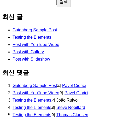
검색
최신 글
Gutenberg Sample Post
Testing the Elements
Post with YouTube Video
Post with Gallery
Post with Slideshow
최신 댓글
Gutenberg Sample Post
의
Pavel Ciorici
Post with YouTube Video
의
Pavel Ciorici
Testing the Elements
의
João Ruivo
Testing the Elements
의
Steve Robillard
Testing the Elements
의
Thomas Clausen