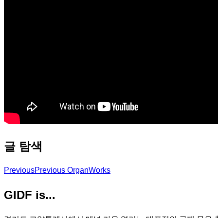
글 탐색
Previous
Previous
OrganWorks
GIDF is...