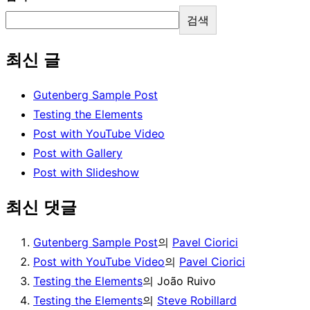
검색
최신 글
Gutenberg Sample Post
Testing the Elements
Post with YouTube Video
Post with Gallery
Post with Slideshow
최신 댓글
Gutenberg Sample Post
의
Pavel Ciorici
Post with YouTube Video
의
Pavel Ciorici
Testing the Elements
의
João Ruivo
Testing the Elements
의
Steve Robillard