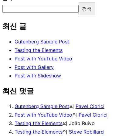
검색
최신 글
Gutenberg Sample Post
Testing the Elements
Post with YouTube Video
Post with Gallery
Post with Slideshow
최신 댓글
Gutenberg Sample Post
의
Pavel Ciorici
Post with YouTube Video
의
Pavel Ciorici
Testing the Elements
의
João Ruivo
Testing the Elements
의
Steve Robillard