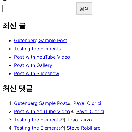
검색
최신 글
Gutenberg Sample Post
Testing the Elements
Post with YouTube Video
Post with Gallery
Post with Slideshow
최신 댓글
Gutenberg Sample Post
의
Pavel Ciorici
Post with YouTube Video
의
Pavel Ciorici
Testing the Elements
의
João Ruivo
Testing the Elements
의
Steve Robillard